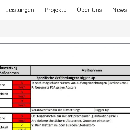
Leistungen
Leistungen
Projekte
Projekte
Über Uns
Über Uns
News
News